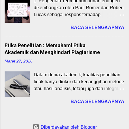
1. Pengertian Teori pertumbuhan endogen
Pengantar Ekonomi. Dengan memahami
membantu startup mengidentifikasi
dikembangkan oleh Paul Romer dan Robert
dasar-dasar ini, Anda bisa menganalisis
bagaimana mereka menciptakan,
Lucas sebagai respons terhadap
pasar digital, mengoptimalkan strategi
menyampaikan, dan menangkap nilai
keterbatasan model pertumbuhan neoklasik
pricing, dan memprediksi tren ekonomi yang
(valu...
BACA SELENGKAPNYA
(Solow-Swan). Teori ini berpendapat bahwa
memengaruhi industri tech. Mari kita mulai
pertumbuhan ekonomi berasal dari faktor
dari yang paling dasar! Definisi Ekonomi:
internal dalam ekonomi itu sendiri , bukan
Apa Itu Ekonomi Sebenarnya? Definisi
Etika Penelitian : Memahami Etika
hanya dari akumulasi modal dan tenaga
ekonomi sering diartikan sebagai studi
Akademik dan Menghindari Plagiarisme
kerja. Faktor utama yang mendorong
tentang bagaimana manusia mengelola
Maret 27, 2026
pertumbuhan dalam model ini adalah:
sumber daya yang terbatas untuk memenuhi
Investasi dalam ilmu pengetahuan dan
kebutuhan yang tak terbatas. Menurut
Dalam dunia akademik, kualitas penelitian
teknologi Modal manusia (human capital)
ekonom terkenal seperti Lionel Robbins,
tidak hanya diukur dari kecanggihan metode
Efek spillover dan eksternalitas
ekonomi adalah ilmu yang mempelajari
atau hasil analisis, tetapi juga dari integritas
pengetahuan 2. Kontribusi Utama dalam
perilaku manusia dalam menghadapi kela...
peneliti . Etika penelitian menjadi fondasi
Teori Pertumbuhan Endogen A. Paul
BACA SELENGKAPNYA
utama dalam menghasilkan karya ilmiah
Romer: Pengetahuan dan Inovasi sebagai
yang dapat dipercaya, valid, dan
Pendorong Pertumbuhan Pengetahuan
berkontribusi bagi perkembangan ilmu
adalah Barang Publik (Non-rival & Non-
pengetahuan. Kita akan membahas etika
excludable) Ilmu pengetahuan yang
Diberdayakan oleh Blogger