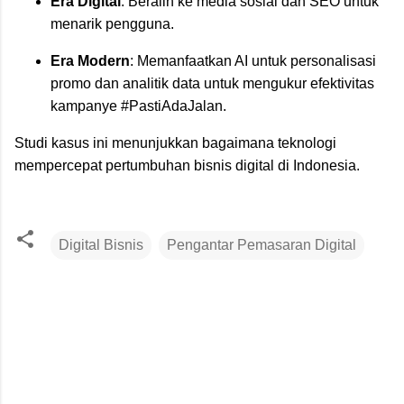
Era Digital
: Beralih ke media sosial dan SEO untuk
menarik pengguna.
Era Modern
: Memanfaatkan AI untuk personalisasi
promo dan analitik data untuk mengukur efektivitas
kampanye #PastiAdaJalan.
Studi kasus ini menunjukkan bagaimana teknologi
mempercepat pertumbuhan bisnis digital di Indonesia.
Digital Bisnis
Pengantar Pemasaran Digital
K
o
m
e
n