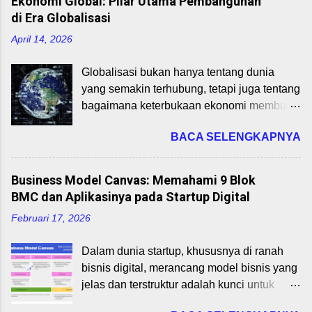
Ekonomi Global: Pilar Utama Pembangunan
di Era Globalisasi
April 14, 2026
Globalisasi bukan hanya tentang dunia
yang semakin terhubung, tetapi juga tentang
bagaimana keterbukaan ekonomi membuka
peluang pertumbuhan dan pembangunan.
BACA SELENGKAPNYA
Dalam konteks ini, perdagangan
internasional dan integrasi ekonomi global
memainkan peran strategis dalam
Business Model Canvas: Memahami 9 Blok
mempercepat pertumbuhan ekonomi,
BMC dan Aplikasinya pada Startup Digital
transfer teknologi, dan penciptaan lapangan
Februari 17, 2026
kerja. Perdagangan Internasional:
Pengertian dan Manfaatnya Perdagangan
Dalam dunia startup, khususnya di ranah
internasional adalah pertukaran barang dan
bisnis digital, merancang model bisnis yang
jasa antarnegara. Negara melakukan
jelas dan terstruktur adalah kunci untuk
perdagangan karena tidak semua
mencapai keberlanjutan dan pertumbuhan.
kebutuhan bisa dipenuhi dari dalam negeri.