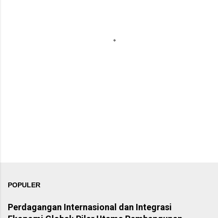
t
a
r
POPULER
Perdagangan Internasional dan Integrasi