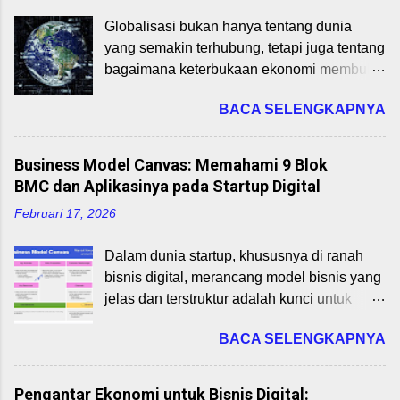
Globalisasi bukan hanya tentang dunia
yang semakin terhubung, tetapi juga tentang
bagaimana keterbukaan ekonomi membuka
peluang pertumbuhan dan pembangunan.
BACA SELENGKAPNYA
Dalam konteks ini, perdagangan
internasional dan integrasi ekonomi global
memainkan peran strategis dalam
Business Model Canvas: Memahami 9 Blok
mempercepat pertumbuhan ekonomi,
BMC dan Aplikasinya pada Startup Digital
transfer teknologi, dan penciptaan lapangan
Februari 17, 2026
kerja. Perdagangan Internasional:
Pengertian dan Manfaatnya Perdagangan
Dalam dunia startup, khususnya di ranah
internasional adalah pertukaran barang dan
bisnis digital, merancang model bisnis yang
jasa antarnegara. Negara melakukan
jelas dan terstruktur adalah kunci untuk
perdagangan karena tidak semua
mencapai keberlanjutan dan pertumbuhan.
kebutuhan bisa dipenuhi dari dalam negeri.
BACA SELENGKAPNYA
Business Model Canvas (BMC), yang
Dalam praktiknya, perdagangan ini
dikembangkan oleh Alexander Osterwalder
melibatkan ekspor (penjualan ke luar
dan Yves Pigneur (2010), adalah alat
negeri) dan impor (pembelian dari luar
Pengantar Ekonomi untuk Bisnis Digital: