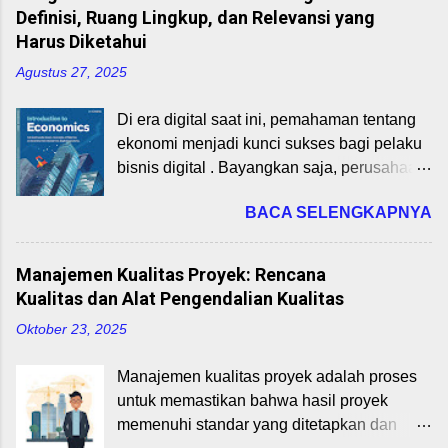
strategis yang membantu wirausahawan
negeri). Manfaat perdagangan internasional
Definisi, Ruang Lingkup, dan Relevansi yang
memetakan elemen-elemen inti bisnis
antara lain: Spesialisasi dan Efisiensi
Harus Diketahui
mereka secara visual. Materi ini, sebagai
Produksi: Negara fokus pada produk yang
Agustus 27, 2025
bagian dari mata kuliah Perencanaan Bisnis
memiliki keunggulan komparatif. Transfer
Startup untuk Program Studi Bisnis Digital,
Teknologi dan Inovasi: Barang modal,
Di era digital saat ini, pemahaman tentang
akan membahas 9 blok BMC dan
pengetahuan, dan inovasi mudah menyebar
ekonomi menjadi kunci sukses bagi pelaku
bagaimana mengaplikasikannya pada
ke berbagai negara. Peningkatan PDB dan
bisnis digital . Bayangkan saja, perusahaan
startup digital di Indonesia pada tahun 2025.
Pendapatan Nasional: Ekspo...
seperti Gojek atau Tokopedia tidak hanya
Dengan memahami BMC, mahasiswa dapat
BACA SELENGKAPNYA
mengandalkan teknologi, tapi juga prinsip
merancang model bisnis yang inovatif,
ekonomi untuk bertahan dan berkembang.
relevan, dan responsif terhadap dinamika
Artikel ini akan membahas definisi ekonomi,
pasar digital. 1. Pengenalan Business
Manajemen Kualitas Proyek: Rencana
ruang lingkupnya, serta relevansi langsung
Model Canvas Business Model Canvas
Kualitas dan Alat Pengendalian Kualitas
dengan bisnis digital. Cocok untuk
adalah kerangka kerja visual yang terdiri
Oktober 23, 2025
mahasiswa Program Studi Bisnis Digital
dari 9 blok untuk merancang, menganalisis,
yang sedang mempelajari mata kuliah
dan memvalidasi model bisnis. BMC
Manajemen kualitas proyek adalah proses
Pengantar Ekonomi. Dengan memahami
membantu startup mengidentifikasi
untuk memastikan bahwa hasil proyek
dasar-dasar ini, Anda bisa menganalisis
bagaimana mereka menciptakan,
memenuhi standar yang ditetapkan dan
pasar digital, mengoptimalkan strategi
menyampaikan, dan menangkap nilai