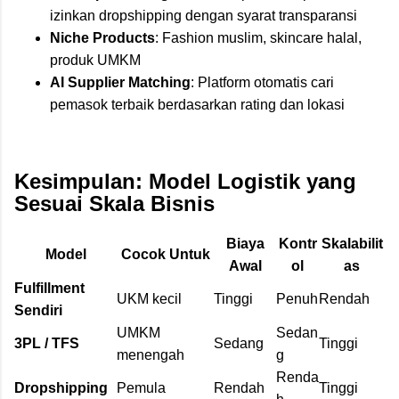
izinkan dropshipping dengan syarat transparansi
Niche Products
: Fashion muslim, skincare halal,
produk UMKM
AI Supplier Matching
: Platform otomatis cari
pemasok terbaik berdasarkan rating dan lokasi
Kesimpulan: Model Logistik yang
Sesuai Skala Bisnis
Biaya
Kontr
Skalabilit
Model
Cocok Untuk
Awal
ol
as
Fulfillment
UKM kecil
Tinggi
Penuh
Rendah
Sendiri
UMKM
Sedan
3PL / TFS
Sedang
Tinggi
menengah
g
Renda
Dropshipping
Pemula
Rendah
Tinggi