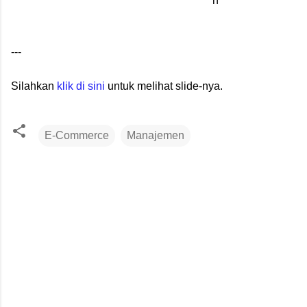
h
---
Silahkan
klik di sini
untuk melihat slide-nya.
E-Commerce
Manajemen
K
o
m
e
n
t
a
r