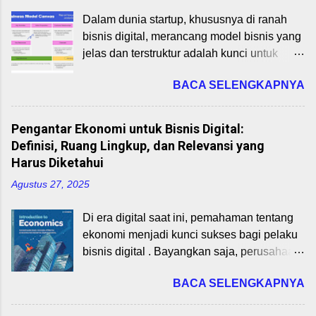
Pengertian dan Manfaatnya Perdagangan
Dalam dunia startup, khususnya di ranah
internasional adalah pertukaran barang dan
bisnis digital, merancang model bisnis yang
jasa antarnegara. Negara melakukan
jelas dan terstruktur adalah kunci untuk
perdagangan karena tidak semua
mencapai keberlanjutan dan pertumbuhan.
kebutuhan bisa dipenuhi dari dalam negeri.
BACA SELENGKAPNYA
Business Model Canvas (BMC), yang
Dalam praktiknya, perdagangan ini
dikembangkan oleh Alexander Osterwalder
melibatkan ekspor (penjualan ke luar
dan Yves Pigneur (2010), adalah alat
negeri) dan impor (pembelian dari luar
Pengantar Ekonomi untuk Bisnis Digital:
strategis yang membantu wirausahawan
negeri). Manfaat perdagangan internasional
Definisi, Ruang Lingkup, dan Relevansi yang
memetakan elemen-elemen inti bisnis
antara lain: Spesialisasi dan Efisiensi
Harus Diketahui
mereka secara visual. Materi ini, sebagai
Produksi: Negara fokus pada produk yang
Agustus 27, 2025
bagian dari mata kuliah Perencanaan Bisnis
memiliki keunggulan komparatif. Transfer
Startup untuk Program Studi Bisnis Digital,
Teknologi dan Inovasi: Barang modal,
Di era digital saat ini, pemahaman tentang
akan membahas 9 blok BMC dan
pengetahuan, dan inovasi mudah menyebar
ekonomi menjadi kunci sukses bagi pelaku
bagaimana mengaplikasikannya pada
ke berbagai negara. Peningkatan PDB dan
bisnis digital . Bayangkan saja, perusahaan
startup digital di Indonesia pada tahun 2025.
Pendapatan Nasional: Ekspo...
seperti Gojek atau Tokopedia tidak hanya
Dengan memahami BMC, mahasiswa dapat
BACA SELENGKAPNYA
mengandalkan teknologi, tapi juga prinsip
merancang model bisnis yang inovatif,
ekonomi untuk bertahan dan berkembang.
relevan, dan responsif terhadap dinamika