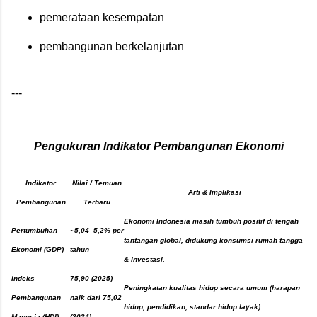
pemerataan kesempatan
pembangunan berkelanjutan
---
Pengukuran Indikator Pembangunan Ekonomi
Indikator
Nilai / Temuan
Arti & Implikasi
Pembangunan
Terbaru
Ekonomi Indonesia masih tumbuh positif di tengah
Pertumbuhan
~
5,04–5,2%
per
tantangan global, didukung konsumsi rumah tangga
Ekonomi (GDP)
tahun
& investasi.
Indeks
75,90 (2025)
Peningkatan kualitas hidup secara umum (harapan
Pembangunan
naik dari
75,02
hidup, pendidikan, standar hidup layak).
Manusia (HDI)
(2024)