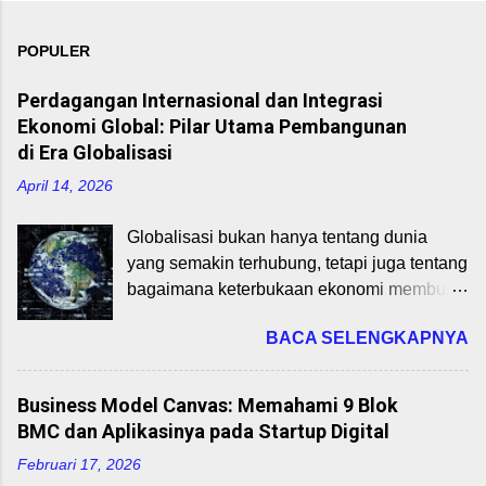
POPULER
Perdagangan Internasional dan Integrasi
Ekonomi Global: Pilar Utama Pembangunan
di Era Globalisasi
April 14, 2026
Globalisasi bukan hanya tentang dunia
yang semakin terhubung, tetapi juga tentang
bagaimana keterbukaan ekonomi membuka
peluang pertumbuhan dan pembangunan.
BACA SELENGKAPNYA
Dalam konteks ini, perdagangan
internasional dan integrasi ekonomi global
memainkan peran strategis dalam
Business Model Canvas: Memahami 9 Blok
mempercepat pertumbuhan ekonomi,
BMC dan Aplikasinya pada Startup Digital
transfer teknologi, dan penciptaan lapangan
Februari 17, 2026
kerja. Perdagangan Internasional: