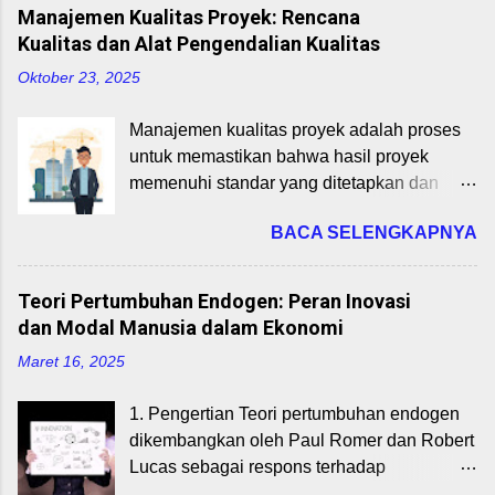
Artikel ini akan membahas definisi ekonomi,
pasar digital. 1. Pengenalan Business
Manajemen Kualitas Proyek: Rencana
ruang lingkupnya, serta relevansi langsung
Model Canvas Business Model Canvas
Kualitas dan Alat Pengendalian Kualitas
dengan bisnis digital. Cocok untuk
adalah kerangka kerja visual yang terdiri
Oktober 23, 2025
mahasiswa Program Studi Bisnis Digital
dari 9 blok untuk merancang, menganalisis,
yang sedang mempelajari mata kuliah
dan memvalidasi model bisnis. BMC
Manajemen kualitas proyek adalah proses
Pengantar Ekonomi. Dengan memahami
membantu startup mengidentifikasi
untuk memastikan bahwa hasil proyek
dasar-dasar ini, Anda bisa menganalisis
bagaimana mereka menciptakan,
memenuhi standar yang ditetapkan dan
pasar digital, mengoptimalkan strategi
menyampaikan, dan menangkap nilai
memuaskan pemangku kepentingan.
pricing, dan memprediksi tren ekonomi yang
(valu...
BACA SELENGKAPNYA
Pemahaman terhadap rencana kualitas dan
memengaruhi industri tech. Mari kita mulai
alat pengendalian kualitas adalah
dari yang paling dasar! Definisi Ekonomi:
keterampilan esensial untuk menghasilkan
Apa Itu Ekonomi Sebenarnya? Definisi
Teori Pertumbuhan Endogen: Peran Inovasi
deliverables yang sesuai dengan
ekonomi sering diartikan sebagai studi
dan Modal Manusia dalam Ekonomi
ekspektasi. Rencana Kualitas: Fondasi
tentang bagaimana manusia mengelola
Maret 16, 2025
Keberhasilan Proyek Rencana kualitas
sumber daya yang terbatas untuk memenuhi
adalah dokumen yang menguraikan standar
kebutuhan yang tak terbatas. Menurut
1. Pengertian Teori pertumbuhan endogen
kualitas, metrik, dan prosedur untuk
ekonom terkenal seperti Lionel Robbins,
dikembangkan oleh Paul Romer dan Robert
memastikan hasil proyek memenuhi
ekonomi adalah ilmu yang mempelajari
Lucas sebagai respons terhadap
kebutuhan pemangku kepentingan. Menurut
perilaku manusia dalam menghadapi kela...
keterbatasan model pertumbuhan neoklasik