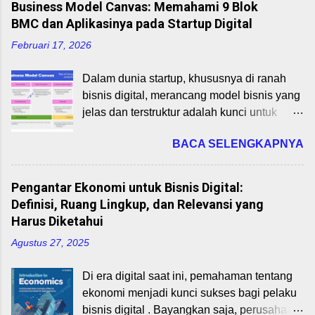
Business Model Canvas: Memahami 9 Blok
mempercepat pertumbuhan ekonomi,
BMC dan Aplikasinya pada Startup Digital
transfer teknologi, dan penciptaan lapangan
Februari 17, 2026
kerja. Perdagangan Internasional:
Pengertian dan Manfaatnya Perdagangan
Dalam dunia startup, khususnya di ranah
internasional adalah pertukaran barang dan
bisnis digital, merancang model bisnis yang
jasa antarnegara. Negara melakukan
jelas dan terstruktur adalah kunci untuk
perdagangan karena tidak semua
mencapai keberlanjutan dan pertumbuhan.
kebutuhan bisa dipenuhi dari dalam negeri.
BACA SELENGKAPNYA
Business Model Canvas (BMC), yang
Dalam praktiknya, perdagangan ini
dikembangkan oleh Alexander Osterwalder
melibatkan ekspor (penjualan ke luar
dan Yves Pigneur (2010), adalah alat
negeri) dan impor (pembelian dari luar
Pengantar Ekonomi untuk Bisnis Digital:
strategis yang membantu wirausahawan
negeri). Manfaat perdagangan internasional
Definisi, Ruang Lingkup, dan Relevansi yang
memetakan elemen-elemen inti bisnis
antara lain: Spesialisasi dan Efisiensi
Harus Diketahui
mereka secara visual. Materi ini, sebagai
Produksi: Negara fokus pada produk yang
Agustus 27, 2025
bagian dari mata kuliah Perencanaan Bisnis
memiliki keunggulan komparatif. Transfer
Startup untuk Program Studi Bisnis Digital,
Teknologi dan Inovasi: Barang modal,
Di era digital saat ini, pemahaman tentang
akan membahas 9 blok BMC dan
pengetahuan, dan inovasi mudah menyebar
ekonomi menjadi kunci sukses bagi pelaku
bagaimana mengaplikasikannya pada
ke berbagai negara. Peningkatan PDB dan
bisnis digital . Bayangkan saja, perusahaan
startup digital di Indonesia pada tahun 2025.