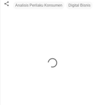
Analisis Perilaku Konsumen
Digital Bisnis
K
o
m
e
n
t
a
r