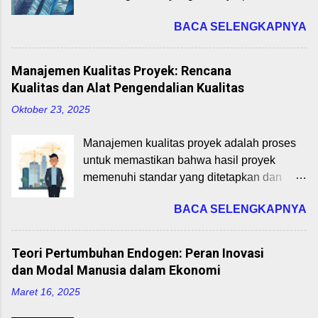
Pendapatan Nasional: Ekspo...
seperti Gojek atau Tokopedia tidak hanya
Dengan memahami BMC, mahasiswa dapat
BACA SELENGKAPNYA
mengandalkan teknologi, tapi juga prinsip
merancang model bisnis yang inovatif,
ekonomi untuk bertahan dan berkembang.
relevan, dan responsif terhadap dinamika
Artikel ini akan membahas definisi ekonomi,
pasar digital. 1. Pengenalan Business
Manajemen Kualitas Proyek: Rencana
ruang lingkupnya, serta relevansi langsung
Model Canvas Business Model Canvas
Kualitas dan Alat Pengendalian Kualitas
dengan bisnis digital. Cocok untuk
adalah kerangka kerja visual yang terdiri
Oktober 23, 2025
mahasiswa Program Studi Bisnis Digital
dari 9 blok untuk merancang, menganalisis,
yang sedang mempelajari mata kuliah
dan memvalidasi model bisnis. BMC
Manajemen kualitas proyek adalah proses
Pengantar Ekonomi. Dengan memahami
membantu startup mengidentifikasi
untuk memastikan bahwa hasil proyek
dasar-dasar ini, Anda bisa menganalisis
bagaimana mereka menciptakan,
memenuhi standar yang ditetapkan dan
pasar digital, mengoptimalkan strategi
menyampaikan, dan menangkap nilai
memuaskan pemangku kepentingan.
pricing, dan memprediksi tren ekonomi yang
(valu...
BACA SELENGKAPNYA
Pemahaman terhadap rencana kualitas dan
memengaruhi industri tech. Mari kita mulai
alat pengendalian kualitas adalah
dari yang paling dasar! Definisi Ekonomi:
keterampilan esensial untuk menghasilkan
Apa Itu Ekonomi Sebenarnya? Definisi
Teori Pertumbuhan Endogen: Peran Inovasi
deliverables yang sesuai dengan
ekonomi sering diartikan sebagai studi
dan Modal Manusia dalam Ekonomi
ekspektasi. Rencana Kualitas: Fondasi
tentang bagaimana manusia mengelola
Maret 16, 2025
Keberhasilan Proyek Rencana kualitas
sumber daya yang terbatas untuk memenuhi
adalah dokumen yang menguraikan standar