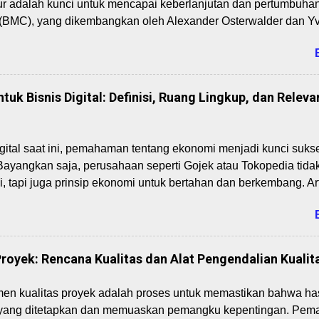
tur adalah kunci untuk mencapai keberlanjutan dan pertumbuha
vasi mudah menyebar ke berbagai negara. Peningkatan PDB d
(BMC), yang dikembangkan oleh Alexander Osterwalder dan Yv
alat strategis yang membantu wirausahawan memetakan elemen-
ecara visual. Materi ini, sebagai bagian dari mata kuliah Pere
rogram Studi Bisnis Digital, akan membahas 9 blok BMC dan 
ikasikannya pada startup digital di Indonesia pada tahun 20
uk Bisnis Digital: Definisi, Ruang Lingkup, dan Releva
asiswa dapat merancang model bisnis yang inovatif, relevan, 
a pasar digital. 1. Pengenalan Business Model Canvas Busine
 kerja visual yang terdiri dari 9 blok untuk merancang, mengan
igital saat ini, pemahaman tentang ekonomi menjadi kunci sukse
isnis. BMC membantu startup mengidentifikasi bagaimana mer
. Bayangkan saja, perusahaan seperti Gojek atau Tokopedia ti
ikan, dan menangkap nilai (valu...
i, tapi juga prinsip ekonomi untuk bertahan dan berkembang. A
 ekonomi, ruang lingkupnya, serta relevansi langsung dengan bis
a Program Studi Bisnis Digital yang sedang mempelajari mata
 Dengan memahami dasar-dasar ini, Anda bisa menganalisis pa
malkan strategi pricing, dan memprediksi tren ekonomi yang m
royek: Rencana Kualitas dan Alat Pengendalian Kualit
a mulai dari yang paling dasar! Definisi Ekonomi: Apa Itu Ekon
sering diartikan sebagai studi tentang bagaimana manusia m
en kualitas proyek adalah proses untuk memastikan bahwa ha
batas untuk memenuhi kebutuhan yang tak terbatas. Menurut ek
 yang ditetapkan dan memuaskan pemangku kepentingan. Pe