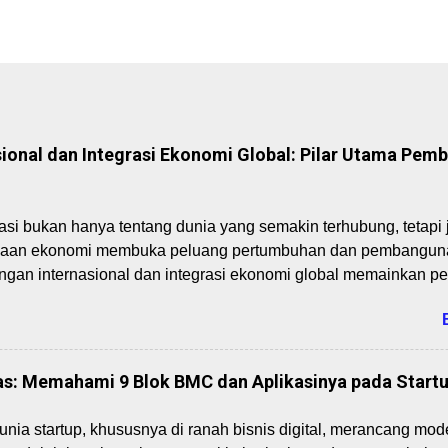
ional dan Integrasi Ekonomi Global: Pilar Utama Pemb
asi bukan hanya tentang dunia yang semakin terhubung, tetapi
kaan ekonomi membuka peluang pertumbuhan dan pembangunan
gan internasional dan integrasi ekonomi global memainkan pe
pat pertumbuhan ekonomi, transfer teknologi, dan penciptaan
gan Internasional: Pengertian dan Manfaatnya Perdagangan i
ran barang dan jasa antarnegara. Negara melakukan perdagang
n bisa dipenuhi dari dalam negeri. Dalam praktiknya, perdagan
s: Memahami 9 Blok BMC dan Aplikasinya pada Startup
penjualan ke luar negeri) dan impor (pembelian dari luar neger
ional antara lain: Spesialisasi dan Efisiensi Produksi: Negara 
nia startup, khususnya di ranah bisnis digital, merancang mode
 keunggulan komparatif. Transfer Teknologi dan Inovasi: Bara