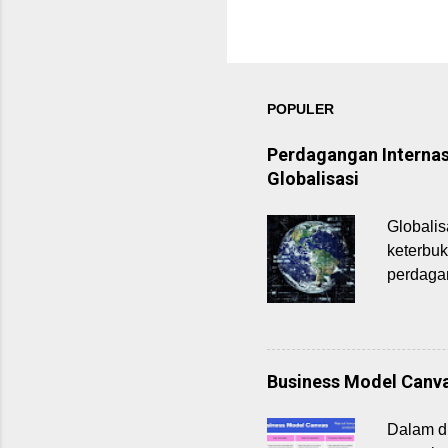
POPULER
Perdagangan Internas
Globalisasi
Globalis
keterbu
perdagan
memperce
Perdagan
pertuka
kebutuha
Business Model Canva
ekspor (
internas
Dalam du
memiliki