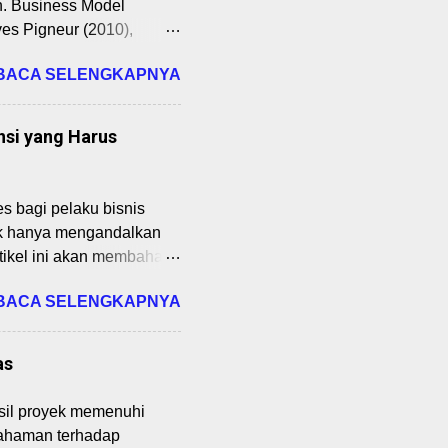
n. Business Model
an Pendapatan Nasional:
es Pigneur (2010),
elemen inti bisnis
BACA SELENGKAPNYA
ncanaan Bisnis Startup
bagaimana
25. Dengan memahami
nsi yang Harus
dan responsif terhadap
ss Model Canvas adalah
alisis, dan memvalidasi
s bagi pelaku bisnis
eka menciptakan,
dak hanya mengandalkan
rtikel ini akan membahas
nis digital. Cocok untuk
BACA SELENGKAPNYA
 kuliah Pengantar
sar digital,
emengaruhi industri tech.
as
omi Sebenarnya? Definisi
engelola sumber daya
sil proyek memenuhi
onom terkenal seperti
mahaman terhadap