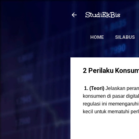
StudiEkBis
HOME
SILABUS
2 Perilaku Konsu
1.
(Teori)
Jelaskan peran
konsumen di pasar digit
regulasi ini memengaruh
kecil untuk mematuhi per