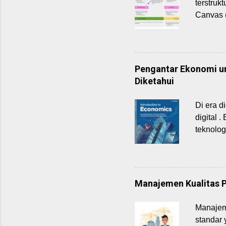
terstruk
dan ino
Canvas 
Ekspo...
adalah 
mereka s
untuk P
mengapl
Pengantar Ekonomi unt
BMC, mah
Diketahui
dinamik
kerangka
Di era d
model b
digital 
menyampa
teknolog
definisi
mahasisw
Ekonomi.
mengopti
Manajemen Kualitas P
Mari kit
ekonomi 
Manajem
yang ter
standar