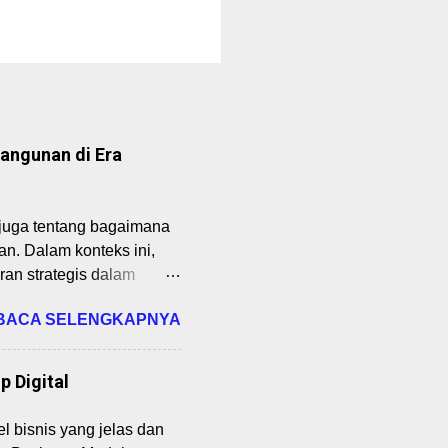
angunan di Era
 juga tentang bagaimana
. Dalam konteks ini,
ran strategis dalam
 lapangan kerja.
BACA SELENGKAPNYA
nternasional adalah
an karena tidak semua
gan ini melibatkan
 Digital
i). Manfaat perdagangan
fokus pada produk yang
l bisnis yang jelas dan
ng modal, pengetahuan,