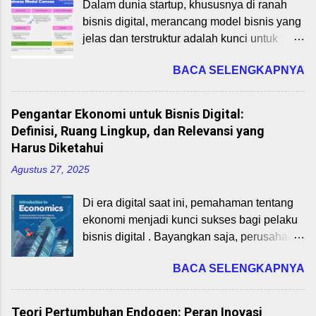
Dalam dunia startup, khususnya di ranah
internasional adalah pertukaran barang dan
bisnis digital, merancang model bisnis yang
jasa antarnegara. Negara melakukan
jelas dan terstruktur adalah kunci untuk
perdagangan karena tidak semua
mencapai keberlanjutan dan pertumbuhan.
kebutuhan bisa dipenuhi dari dalam negeri.
BACA SELENGKAPNYA
Business Model Canvas (BMC), yang
Dalam praktiknya, perdagangan ini
dikembangkan oleh Alexander Osterwalder
melibatkan ekspor (penjualan ke luar
dan Yves Pigneur (2010), adalah alat
negeri) dan impor (pembelian dari luar
Pengantar Ekonomi untuk Bisnis Digital:
strategis yang membantu wirausahawan
negeri). Manfaat perdagangan internasional
Definisi, Ruang Lingkup, dan Relevansi yang
memetakan elemen-elemen inti bisnis
antara lain: Spesialisasi dan Efisiensi
Harus Diketahui
mereka secara visual. Materi ini, sebagai
Produksi: Negara fokus pada produk yang
Agustus 27, 2025
bagian dari mata kuliah Perencanaan Bisnis
memiliki keunggulan komparatif. Transfer
Startup untuk Program Studi Bisnis Digital,
Teknologi dan Inovasi: Barang modal,
Di era digital saat ini, pemahaman tentang
akan membahas 9 blok BMC dan
pengetahuan, dan inovasi mudah menyebar
ekonomi menjadi kunci sukses bagi pelaku
bagaimana mengaplikasikannya pada
ke berbagai negara. Peningkatan PDB dan
bisnis digital . Bayangkan saja, perusahaan
startup digital di Indonesia pada tahun 2025.
Pendapatan Nasional: Ekspo...
seperti Gojek atau Tokopedia tidak hanya
Dengan memahami BMC, mahasiswa dapat
BACA SELENGKAPNYA
mengandalkan teknologi, tapi juga prinsip
merancang model bisnis yang inovatif,
ekonomi untuk bertahan dan berkembang.
relevan, dan responsif terhadap dinamika
Artikel ini akan membahas definisi ekonomi,
pasar digital. 1. Pengenalan Business
Teori Pertumbuhan Endogen: Peran Inovasi