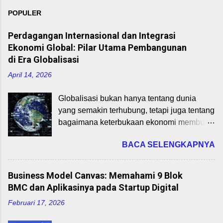
POPULER
Perdagangan Internasional dan Integrasi
Ekonomi Global: Pilar Utama Pembangunan
di Era Globalisasi
April 14, 2026
Globalisasi bukan hanya tentang dunia
yang semakin terhubung, tetapi juga tentang
bagaimana keterbukaan ekonomi membuka
peluang pertumbuhan dan pembangunan.
BACA SELENGKAPNYA
Dalam konteks ini, perdagangan
internasional dan integrasi ekonomi global
memainkan peran strategis dalam
Business Model Canvas: Memahami 9 Blok
mempercepat pertumbuhan ekonomi,
BMC dan Aplikasinya pada Startup Digital
transfer teknologi, dan penciptaan lapangan
Februari 17, 2026
kerja. Perdagangan Internasional:
Pengertian dan Manfaatnya Perdagangan