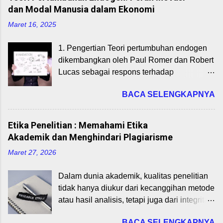
ruang lingkupnya, serta relevansi langsung
Model Canvas Business Model Canvas
dan Modal Manusia dalam Ekonomi
dengan bisnis digital. Cocok untuk
adalah kerangka kerja visual yang terdiri
Maret 16, 2025
mahasiswa Program Studi Bisnis Digital
dari 9 blok untuk merancang, menganalisis,
yang sedang mempelajari mata kuliah
dan memvalidasi model bisnis. BMC
1. Pengertian Teori pertumbuhan endogen
Pengantar Ekonomi. Dengan memahami
membantu startup mengidentifikasi
dikembangkan oleh Paul Romer dan Robert
dasar-dasar ini, Anda bisa menganalisis
bagaimana mereka menciptakan,
Lucas sebagai respons terhadap
pasar digital, mengoptimalkan strategi
menyampaikan, dan menangkap nilai
keterbatasan model pertumbuhan neoklasik
pricing, dan memprediksi tren ekonomi yang
(valu...
BACA SELENGKAPNYA
(Solow-Swan). Teori ini berpendapat bahwa
memengaruhi industri tech. Mari kita mulai
pertumbuhan ekonomi berasal dari faktor
dari yang paling dasar! Definisi Ekonomi:
internal dalam ekonomi itu sendiri , bukan
Apa Itu Ekonomi Sebenarnya? Definisi
Etika Penelitian : Memahami Etika
hanya dari akumulasi modal dan tenaga
ekonomi sering diartikan sebagai studi
Akademik dan Menghindari Plagiarisme
kerja. Faktor utama yang mendorong
tentang bagaimana manusia mengelola
Maret 27, 2026
pertumbuhan dalam model ini adalah:
sumber daya yang terbatas untuk memenuhi
Investasi dalam ilmu pengetahuan dan
kebutuhan yang tak terbatas. Menurut
Dalam dunia akademik, kualitas penelitian
teknologi Modal manusia (human capital)
ekonom terkenal seperti Lionel Robbins,
tidak hanya diukur dari kecanggihan metode
Efek spillover dan eksternalitas
ekonomi adalah ilmu yang mempelajari
atau hasil analisis, tetapi juga dari integritas
pengetahuan 2. Kontribusi Utama dalam
perilaku manusia dalam menghadapi kela...
peneliti . Etika penelitian menjadi fondasi
Teori Pertumbuhan Endogen A. Paul
BACA SELENGKAPNYA