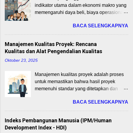
internasional adalah pertukaran barang dan
membantu startup mengidentifikasi
indikator utama dalam ekonomi makro yang
jasa antarnegara. Negara melakukan
bagaimana mereka menciptakan,
memengaruhi daya beli, biaya operasional,
perdagangan karena tidak semua
menyampaikan, dan menangkap nilai
dan peluang bisnis. Kita akan membahas
kebutuhan bisa dipenuhi dari dalam negeri.
(valu...
BACA SELENGKAPNYA
definisi, penyebab, dan dampak inflasi serta
Dalam praktiknya, perdagangan ini
pengangguran, dengan fokus pada
melibatkan ekspor (penjualan ke luar
relevansinya di sektor digital seperti e-
negeri) dan impor (pembelian dari luar
Manajemen Kualitas Proyek: Rencana
commerce. Artikel ini dapat membantu
negeri). Manfaat perdagangan internasional
Kualitas dan Alat Pengendalian Kualitas
mahasiswa dan praktisi memahami
antara lain: Spesialisasi dan Efisiensi
Oktober 23, 2025
bagaimana kedua fenomena ini membentuk
Produksi: Negara fokus pada produk yang
strategi bisnis digital. Inflasi dan
memiliki keunggulan komparatif. Transfer
Manajemen kualitas proyek adalah proses
pengangguran bukan hanya isu ekonomi
Teknologi dan Inovasi: Barang modal,
untuk memastikan bahwa hasil proyek
nasional, tetapi juga faktor yang
pengetahuan, dan inovasi mudah menyebar
memenuhi standar yang ditetapkan dan
memengaruhi pendapatan, harga, dan
ke berbagai negara. Peningkatan PDB dan
memuaskan pemangku kepentingan.
keberlanjutan bisnis digital. Mari kita telusuri
Pendapatan Nasional: Ekspo...
BACA SELENGKAPNYA
Pemahaman terhadap rencana kualitas dan
konsep ini secara praktis! Inflasi: Definisi
alat pengendalian kualitas adalah
dan Penyebab Inflasi adalah kenaikan
keterampilan esensial untuk menghasilkan
harga barang dan jasa secara umum dan
Indeks Pembangunan Manusia (IPM/Human
deliverables yang sesuai dengan
terus-menerus dalam suatu periode. Diukur
Development Index - HDI)
ekspektasi. Rencana Kualitas: Fondasi