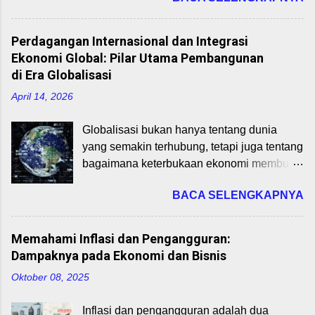
dikembangkan oleh Alexander Osterwalder
dan Yves Pigneur (2010), adalah alat
Perdagangan Internasional dan Integrasi
strategis yang membantu wirausahawan
Ekonomi Global: Pilar Utama Pembangunan
memetakan elemen-elemen inti bisnis
di Era Globalisasi
mereka secara visual. Materi ini, sebagai
April 14, 2026
bagian dari mata kuliah Perencanaan Bisnis
Startup untuk Program Studi Bisnis Digital,
Globalisasi bukan hanya tentang dunia
akan membahas 9 blok BMC dan
yang semakin terhubung, tetapi juga tentang
bagaimana mengaplikasikannya pada
bagaimana keterbukaan ekonomi membuka
startup digital di Indonesia pada tahun 2025.
peluang pertumbuhan dan pembangunan.
Dengan memahami BMC, mahasiswa dapat
BACA SELENGKAPNYA
Dalam konteks ini, perdagangan
merancang model bisnis yang inovatif,
internasional dan integrasi ekonomi global
relevan, dan responsif terhadap dinamika
memainkan peran strategis dalam
pasar digital. 1. Pengenalan Business
Memahami Inflasi dan Pengangguran:
mempercepat pertumbuhan ekonomi,
Model Canvas Business Model Canvas
Dampaknya pada Ekonomi dan Bisnis
transfer teknologi, dan penciptaan lapangan
adalah kerangka kerja visual yang terdiri
Oktober 08, 2025
kerja. Perdagangan Internasional:
dari 9 blok untuk merancang, menganalisis,
Pengertian dan Manfaatnya Perdagangan
dan memvalidasi model bisnis. BMC
Inflasi dan pengangguran adalah dua