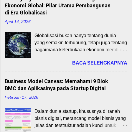
Ekonomi Global: Pilar Utama Pembangunan
di Era Globalisasi
April 14, 2026
Globalisasi bukan hanya tentang dunia
yang semakin terhubung, tetapi juga tentang
bagaimana keterbukaan ekonomi membuka
peluang pertumbuhan dan pembangunan.
BACA SELENGKAPNYA
Dalam konteks ini, perdagangan
internasional dan integrasi ekonomi global
memainkan peran strategis dalam
Business Model Canvas: Memahami 9 Blok
mempercepat pertumbuhan ekonomi,
BMC dan Aplikasinya pada Startup Digital
transfer teknologi, dan penciptaan lapangan
Februari 17, 2026
kerja. Perdagangan Internasional:
Pengertian dan Manfaatnya Perdagangan
Dalam dunia startup, khususnya di ranah
internasional adalah pertukaran barang dan
bisnis digital, merancang model bisnis yang
jasa antarnegara. Negara melakukan
jelas dan terstruktur adalah kunci untuk
perdagangan karena tidak semua