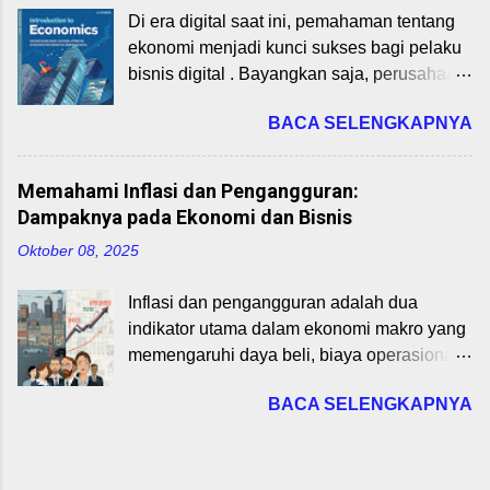
kualitas, metrik, dan prosedur untuk
dan memvalidasi model bisnis. BMC
Di era digital saat ini, pemahaman tentang
memastikan hasil proyek memenuhi
membantu startup mengidentifikasi
ekonomi menjadi kunci sukses bagi pelaku
kebutuhan pemangku kepentingan. Menurut
bagaimana mereka menciptakan,
bisnis digital . Bayangkan saja, perusahaan
PMBOK® Guide (2021), rencana kualitas
menyampaikan, dan menangkap nilai
seperti Gojek atau Tokopedia tidak hanya
mencakup strategi untuk mencegah cacat
(valu...
BACA SELENGKAPNYA
mengandalkan teknologi, tapi juga prinsip
dan memastikan kualitas sejak awal proyek.
ekonomi untuk bertahan dan berkembang.
Komponen Rencana Kualitas Standar
Artikel ini akan membahas definisi ekonomi,
Kualitas : Kriteria yang harus dipenuhi,
Memahami Inflasi dan Pengangguran:
ruang lingkupnya, serta relevansi langsung
misalnya kepatuhan terhadap regulasi atau
Dampaknya pada Ekonomi dan Bisnis
dengan bisnis digital. Cocok untuk
spesifikasi produk. Metrik Kualitas :
Oktober 08, 2025
mahasiswa Program Studi Bisnis Digital
Pengukuran spesifik, seperti tingkat
yang sedang mempelajari mata kuliah
kepuasan pelanggan atau persentase cacat
Inflasi dan pengangguran adalah dua
Pengantar Ekonomi. Dengan memahami
produk. Prosedur Pengujian : Tes atau
indikator utama dalam ekonomi makro yang
dasar-dasar ini, Anda bisa menganalisis
inspeksi untuk memverifikasi kualitas
memengaruhi daya beli, biaya operasional,
pasar digital, mengoptimalkan strategi
deliverables. Tanggung Jawab : Siapa yang
dan peluang bisnis. Kita akan membahas
pricing, dan memprediksi tren ekonomi yang
bert...
BACA SELENGKAPNYA
definisi, penyebab, dan dampak inflasi serta
memengaruhi industri tech. Mari kita mulai
pengangguran, dengan fokus pada
dari yang paling dasar! Definisi Ekonomi:
relevansinya di sektor digital seperti e-
Apa Itu Ekonomi Sebenarnya? Definisi
commerce. Artikel ini dapat membantu