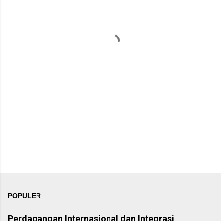
n
t
a
r
POPULER
Perdagangan Internasional dan Integrasi