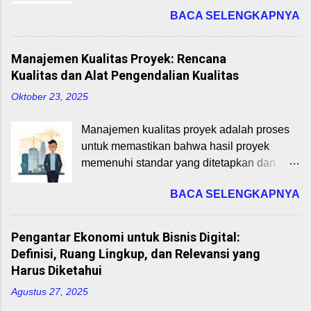
mencapai keberlanjutan dan pertumbuhan.
kebutuhan bisa dipenuhi dari dalam negeri.
BACA SELENGKAPNYA
Business Model Canvas (BMC), yang
Dalam praktiknya, perdagangan ini
dikembangkan oleh Alexander Osterwalder
melibatkan ekspor (penjualan ke luar
dan Yves Pigneur (2010), adalah alat
negeri) dan impor (pembelian dari luar
Manajemen Kualitas Proyek: Rencana
strategis yang membantu wirausahawan
negeri). Manfaat perdagangan internasional
Kualitas dan Alat Pengendalian Kualitas
memetakan elemen-elemen inti bisnis
antara lain: Spesialisasi dan Efisiensi
Oktober 23, 2025
mereka secara visual. Materi ini, sebagai
Produksi: Negara fokus pada produk yang
bagian dari mata kuliah Perencanaan Bisnis
memiliki keunggulan komparatif. Transfer
Manajemen kualitas proyek adalah proses
Startup untuk Program Studi Bisnis Digital,
Teknologi dan Inovasi: Barang modal,
untuk memastikan bahwa hasil proyek
akan membahas 9 blok BMC dan
pengetahuan, dan inovasi mudah menyebar
memenuhi standar yang ditetapkan dan
bagaimana mengaplikasikannya pada
ke berbagai negara. Peningkatan PDB dan
memuaskan pemangku kepentingan.
startup digital di Indonesia pada tahun 2025.
Pendapatan Nasional: Ekspo...
BACA SELENGKAPNYA
Pemahaman terhadap rencana kualitas dan
Dengan memahami BMC, mahasiswa dapat
alat pengendalian kualitas adalah
merancang model bisnis yang inovatif,
keterampilan esensial untuk menghasilkan
relevan, dan responsif terhadap dinamika
Pengantar Ekonomi untuk Bisnis Digital:
deliverables yang sesuai dengan
pasar digital. 1. Pengenalan Business
Definisi, Ruang Lingkup, dan Relevansi yang
ekspektasi. Rencana Kualitas: Fondasi
Model Canvas Business Model Canvas
Harus Diketahui
Keberhasilan Proyek Rencana kualitas
adalah kerangka kerja visual yang terdiri
Agustus 27, 2025
adalah dokumen yang menguraikan standar
dari 9 blok untuk merancang, menganalisis,